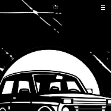
Gå
til
hovedinnhold